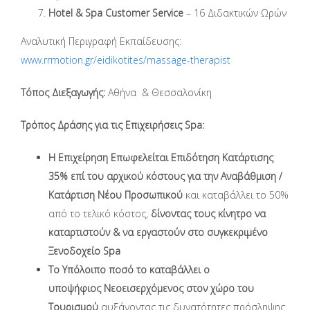
Hotel & Spa Customer Service
– 16 Διδακτικών Ωρών
Αναλυτική Περιγραφή Εκπαίδευσης:
www.rrmotion.gr/eidikotites/massage-therapist
Τόπος Διεξαγωγής:
Αθήνα & Θεσσαλονίκη
Τρόπος Δράσης για τις Επιχειρήσεις
Spa
:
Η Επιχείρηση Επωφελείται Επιδότηση Κατάρτισης
35% επί του αρχικού κόστους για την Αναβάθμιση /
Κατάρτιση Νέου Προσωπικού
και καταβάλλει το 50%
από το τελικό κόστος,
δίνοντας τους κίνητρο να
καταρτιστούν & να εργαστούν στο συγκεκριμένο
Ξενοδοχείο Spa
Tο Υπόλοιπο ποσό το καταβάλλει ο
υποψήφιος Νεοεισερχόμενος στον χώρο του
Τουρισμού
αυξάνοντας τις δυνατότητες πρόσληψης