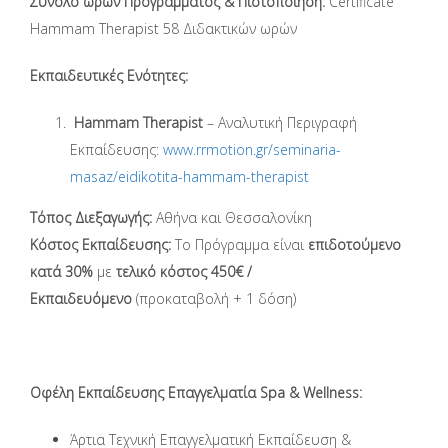
Σύνολο ωρών Προγράμματος & Πιστοποίηση:
Certificate
Hammam Therapist 58 Διδακτικών ωρών
Εκπαιδευτικές Ενότητες:
Hammam Therapist
– Αναλυτική Περιγραφή
Εκπαίδευσης:
www.rrmotion.gr/seminaria-
masaz/eidikotita-hammam-therapist
Τόπος Διεξαγωγής:
Αθήνα και Θεσσαλονίκη
Κόστος Εκπαίδευσης:
Το Πρόγραμμα είναι
επιδοτούμενο
κατά 30%
με
τελικό κόστος 450€ /
Εκπαιδευόμενο
(προκαταβολή + 1 δόση)
Οφέλη Εκπαίδευσης Επαγγελματία Spa & Wellness:
Άρτια Τεχνική Επαγγελματική Εκπαίδευση &